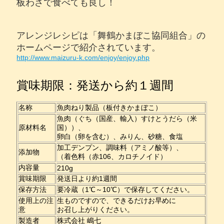
板わさで食べても良し！
アレンジレシピは
「舞鶴かまぼこ協同組合」
の
ホームページで紹介されています。
http://www.maizuru-k.com/enjoy/enjoy.php
賞味期限：発送から約１週間
名称
魚肉ねり製品（板付きかまぼこ）
魚肉（ぐち（国産、輸入）すけとうだら（米
原材料名
国））、
卵白（卵を含む）、みりん、砂糖、食塩
加工デンプン、調味料（アミノ酸等）、
添加物
（着色料（赤106、カロチノイド）
内容量
210g
賞味期限
発送日より約1週間
保存方法
要冷蔵（1℃～10℃）で保存してください。
使用上の注
生ものですので、できるだけお早めに
意
お召し上がりください。
製造者
株式会社 嶋七