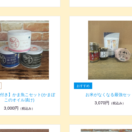
付き】かま魚こセット(かまぼ
お米がなくなる最強セッ
このオイル漬け)
3,070円
（税込み）
3,000円
（税込み）