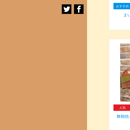
ま
舞鶴焼