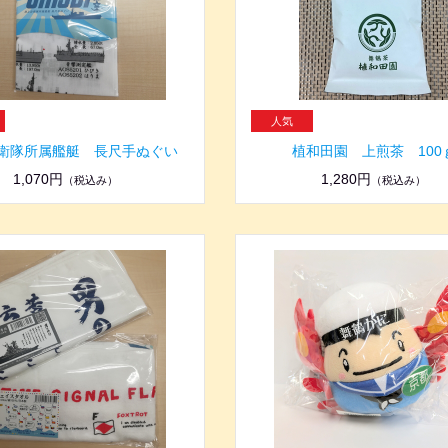
衛隊所属艦艇 長尺手ぬぐい
植和田園 上煎茶 100
1,070円
1,280円
（税込み）
（税込み）