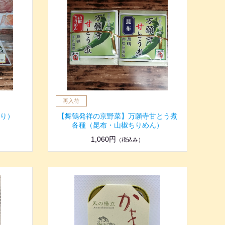
入り）
【舞鶴発祥の京野菜】万願寺甘とう煮
各種（昆布・山椒ちりめん）
1,060円
（税込み）