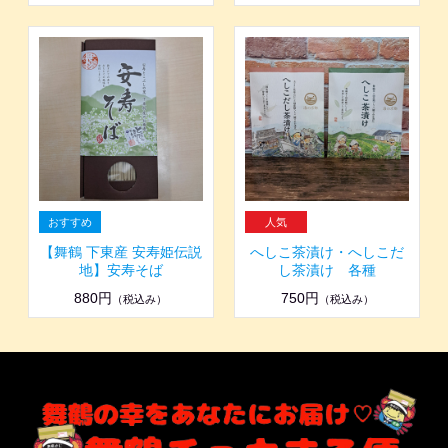
【舞鶴 下東産 安寿姫伝説
へしこ茶漬け・へしこだ
地】安寿そば
し茶漬け 各種
880円
750円
（税込み）
（税込み）