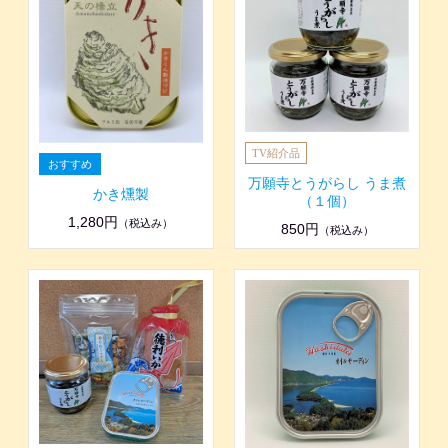
万願寺とうがらし うま煮
かき燻製
（１個）
1,280円
（税込み）
850円
（税込み）