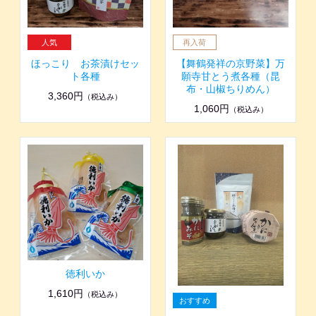
ほっこり お茶漬けセッ
【舞鶴発祥の京野菜】万
ト各種
願寺甘とう煮各種（昆
布・山椒ちりめん）
3,360円
（税込み）
1,060円
（税込み）
徳利いか
1,610円
（税込み）