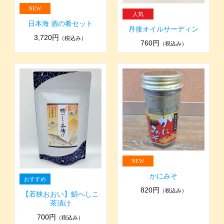
日本海 酒の肴セット
丹後オイルサーディン
3,720円
（税込み）
760円
（税込み）
かにみそ
820円
（税込み）
【若狭おおい】鯖へしこ
茶漬け
700円
（税込み）