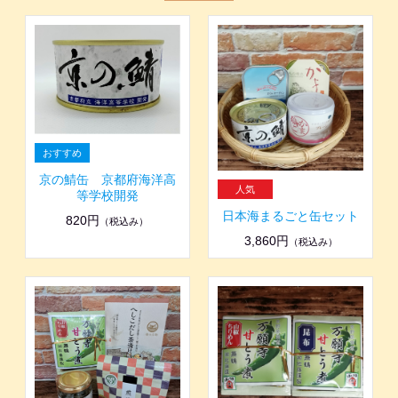
京の鯖缶 京都府海洋高
等学校開発
日本海まるごと缶セット
820円
（税込み）
3,860円
（税込み）