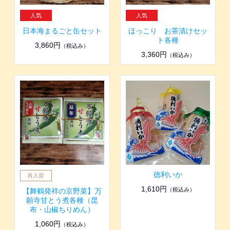
日本海まるごと缶セット
ほっこり お茶漬けセッ
ト各種
3,860円
（税込み）
3,360円
（税込み）
徳利いか
1,610円
（税込み）
【舞鶴発祥の京野菜】万
願寺甘とう煮各種（昆
布・山椒ちりめん）
1,060円
（税込み）