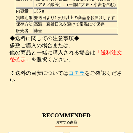
（アミノ酸等）、(一部に大豆・小麦を含む)
内容量
135ｇ
賞味期限
発送日より1ヶ月以上の商品をお届けします
保存方法
高温、直射日光を避けて常温にて保存
販売者
藤善
◆送料に関しての注意事項◆
多数ご購入の場合または、
他の商品と一緒に購入される場合は
「送料注文
後確定」
を選択ください。
※送料の目安については
コチラ
をご確認くださ
い
RECOMMENDED
おすすめ商品