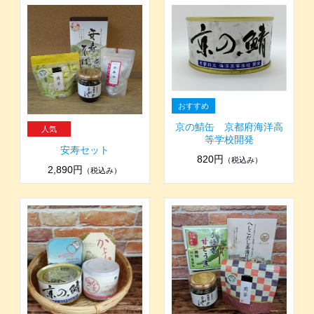
京の鯖缶 京都府海洋高
等学校開発
安寿セット
820円
（税込み）
2,890円
（税込み）