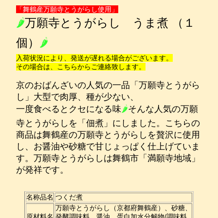
「舞鶴産万願寺とうがらし使用」
🌶
万願寺とうがらし うま煮 （１
個）
🌶
入荷状況により、発送が遅れる場合がございます。
その場合は、こちらからご連絡致します。
京のおばんざいの人気の一品「万願寺とうがら
し」大型で肉厚、種が少ない、
一度食べるとクセになる味
🌶
そんな人気の万願
寺とうがらしを「佃煮」にしました。こちらの
商品は舞鶴産の万願寺とうがらしを贅沢に使用
し、お醤油や砂糖で甘じょっぱく仕上げていま
す。万願寺とうがらしは舞鶴市「満願寺地域」
が発祥です。
名称品名
つくだ煮
万願寺とうがらし（京都府舞鶴産）、砂糖、
原材料名
発酵調味料、醤油、蛋白加水分解物/調味料