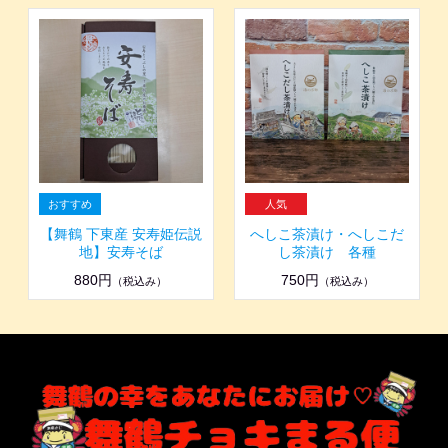
【舞鶴 下東産 安寿姫伝説
へしこ茶漬け・へしこだ
地】安寿そば
し茶漬け 各種
880円
750円
（税込み）
（税込み）