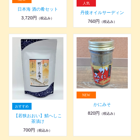
日本海 酒の肴セット
丹後オイルサーディン
3,720円
（税込み）
760円
（税込み）
かにみそ
820円
（税込み）
【若狭おおい】鯖へしこ
茶漬け
700円
（税込み）