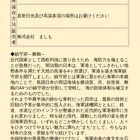
限
保
存
直射日光及び高温多湿の場所はお避けください
方
法
販
売
株式会社 ましも
者
◆鎮守府～舞鶴～
近代国家として西欧列強に渡り合うため、海防力を備えるこ
とが急務だった、明治期の日本は、軍港としてふさわしい地
勢条件を満たす天然の良港を4ヶ所選び、軍港を築き海軍鎮
守府を開庁しました。鎮守府とは軍港に置かれた海軍の本拠
地のことで、島国日本の周辺海域を横須賀、呉、佐世保、舞
鶴の44つの鎮守府が分割して管轄し、海の防衛体制を確立す
るためのものでした。
それまで半農半漁の静かな寒村だった四市は、最新の技術と
巨額の予算が集中的に投入され、海軍諸機関とともに、鉄
道、水道などのインフラが整備された近代的な軍港都市に生
まれ変わりました。時を経た現代、躍動した往時の姿を残す
旧海軍四市は、いずれもどこか懐かしくもたくましい、人々
をひきつけてやまない魅力に満ちた”まち”として、今もなお
特有の文化・景観を守り続けています。
先端技術や善基盤の整備だけでなく、海軍由来の食文化を広