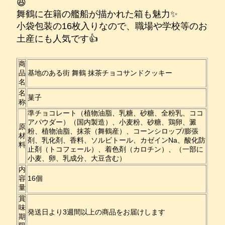
😆
舞鶴に在籍の艦船が描かれた箱も魅力✨
小袋包装の16枚入りなので、職場や学校等のお
土産にも人気です👍
商
品
基地のある街 舞鶴 抹茶チョコサンドクッキー
名
名
菓子
称
準チョコレート（植物油脂、乳糖、砂糖、全粉乳、ココ
アパウダー）（国内製造）、小麦粉、砂糖、鶏卵、澱
原
粉、植物油脂、抹茶（舞鶴産）、コーンシロップ/膨張
材
剤、乳化剤、香料、ソルビトール、カゼインNa、酸化防
料
止剤（トコフェール）、着色剤（カロチン）、（一部に
小麦、卵、乳成分、大豆含む）
内
容
16個
量
賞
味
発送日より3週間以上の商品をお届けします
期