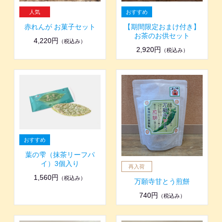
赤れんが お菓子セット
【期間限定おまけ付き】
お茶のお供セット
4,220円
（税込み）
2,920円
（税込み）
葉の雫（抹茶リーフパ
イ）3個入り
1,560円
（税込み）
万願寺甘とう煎餅
740円
（税込み）