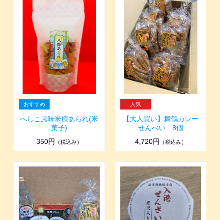
へしこ風味米糠あられ(米
【大人買い】舞鶴カレー
菓子)
せんべい 8個
350円
4,720円
（税込み）
（税込み）