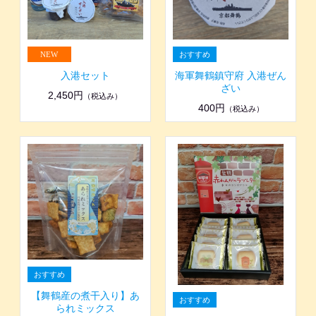
入港セット
海軍舞鶴鎮守府 入港ぜん
ざい
2,450円
（税込み）
400円
（税込み）
【舞鶴産の煮干入り】あ
られミックス