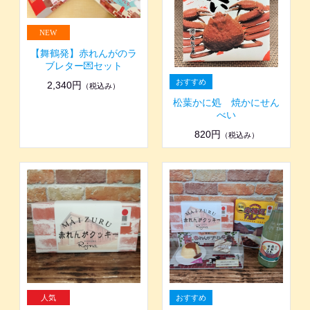
【舞鶴発】赤れんがのラ
ブレター💌セット
2,340円
（税込み）
松葉かに処 焼かにせん
べい
820円
（税込み）