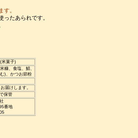
ます。
使ったあられです。
。
(米菓子)
(米糠、食塩、鯖、
含む)、かつお節粉
をお届けします。
で保管
社
95番地
05