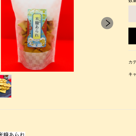
数
カ
キ
米糠あられ