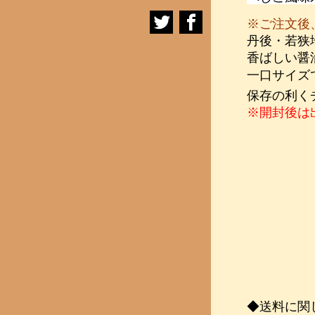
※ご注文後
丹後・若狭
香ばしい醤
一口サイズ
保存の利く
※開封後は
◆送料に関