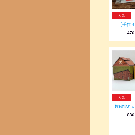
【手作り
47
舞鶴焼れん
88