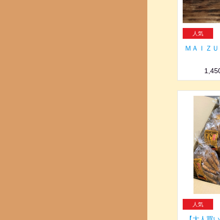
ＭＡＩＺＵ
1,4
【大人買い