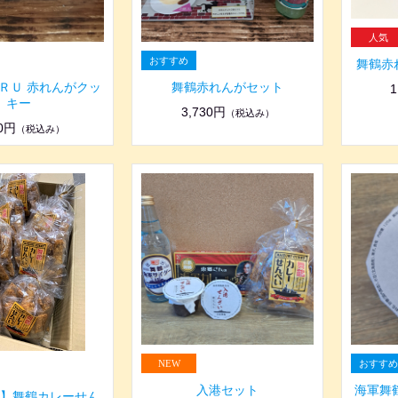
舞鶴赤
ＲＵ 赤れんがクッ
舞鶴赤れんがセット
1
キー
3,730円
（税込み）
50円
（税込み）
入港セット
海軍舞
】舞鶴カレーせん