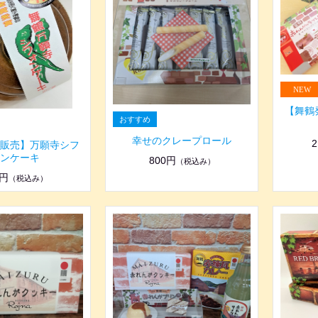
【舞鶴
幸せのクレープロール
2
販売】万願寺シフ
ンケーキ
800円
（税込み）
0円
（税込み）