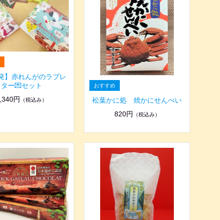
発】赤れんがのラブレ
ター💌セット
,340円
松葉かに処 焼かにせんべい
（税込み）
820円
（税込み）