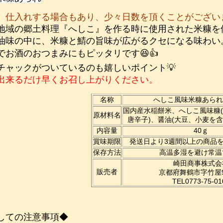
、仕入れする場合もあり、少々日数を頂くことがござい
地域の郷土料理『へしこ』を作る時に使用された米糠を
油味の中に、米糠と鯖の旨味が広がるクセになる味わい
でお酒のおつまみにもピッタリです😆👍
チャックがついているのも嬉しいポイント💡
出来るだけ早くお召し上がりください。
名称
へしこ風味米糠あられ
国内産水稲餅米、へしこ風味糠
原材料名
唐辛子)、醤油(大豆、小麦を
内容量
40ｇ
賞味期限
発送日より3週間以上の商品
保存方法
高温多湿を避け常温
崎田商事株式会
販売者
京都府舞鶴市字竹屋
TEL0773-75-01
しての注意事項◆