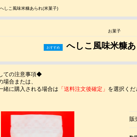
へしこ風味米糠あられ(米菓子)
お菓子
へしこ風味米糠あら
しての注意事項◆
の場合または、
一緒に購入される場合は
「送料注文後確定」
を選択くだ
販