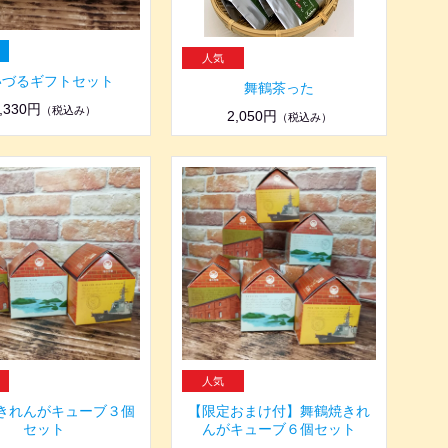
いづるギフトセット
舞鶴茶った
,330円
（税込み）
2,050円
（税込み）
きれんがキューブ３個
【限定おまけ付】舞鶴焼きれ
セット
んがキューブ６個セット