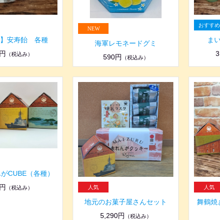
】安寿飴 各種
ま
海軍レモネードグミ
0円
3
（税込み）
590円
（税込み）
がCUBE（各種）
0円
（税込み）
地元のお菓子屋さんセット
舞鶴焼
5,290円
（税込み）