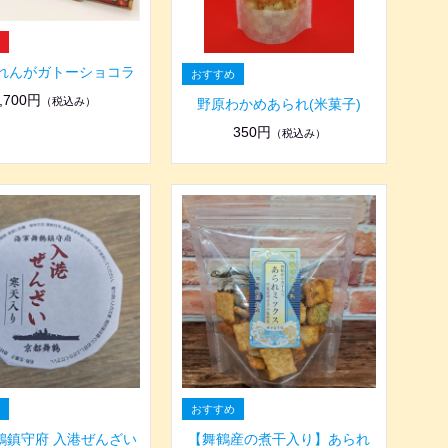
れんがガトーショコラ
,700円
（税込み）
野原わかめあられ(米菓子)
350円
（税込み）
鶴鎮守府 入港ぜんざい
【舞鶴産の煮干入り】あられ