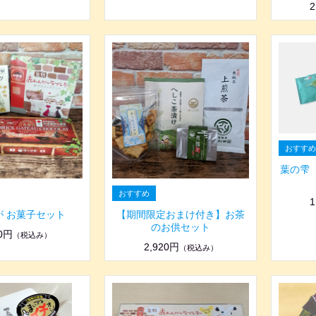
2
葉の雫
1
が お菓子セット
【期間限定おまけ付き】お茶
のお供セット
20円
（税込み）
2,920円
（税込み）