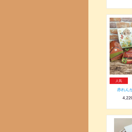
赤れん
4,2