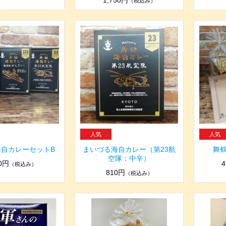
1,750円
（税込み）
海自カレーセットB
まいづる海自カレー（第23航
舞
空隊：中辛）
30円
4
（税込み）
810円
（税込み）