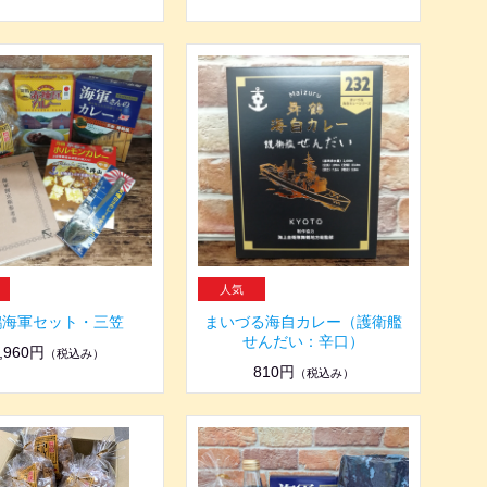
鶴海軍セット・三笠
まいづる海自カレー（護衛艦
せんだい：辛口）
,960円
（税込み）
810円
（税込み）