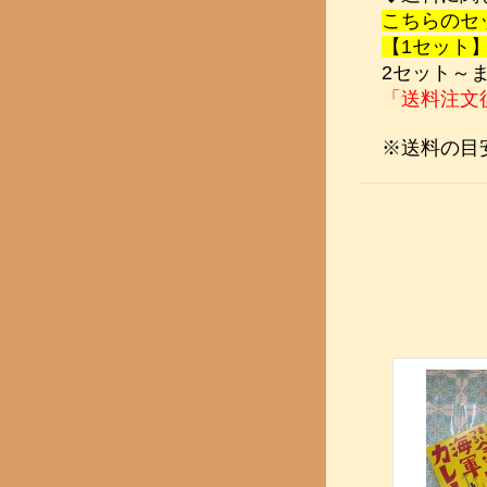
こちらのセ
【1セット
2セット～
「送料注文
※送料の目