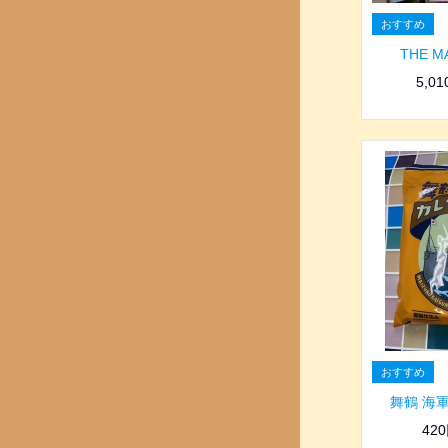
THE 
5,0
舞鶴 海
42