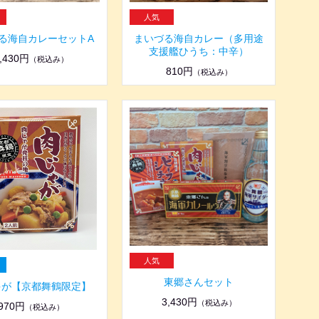
る海自カレーセットA
まいづる海自カレー（多用途
支援艦ひうち：中辛）
,430円
（税込み）
810円
（税込み）
東郷さんセット
ゃが【京都舞鶴限定】
3,430円
（税込み）
970円
（税込み）