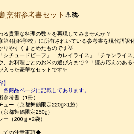
割烹術参考書セット
⚓📚
わる貴重な料理の数々を再現してみませんか？
隊第4術科学校」に所有されいている参考書を現代語訳
かりやすくまとめたものです💡
「シチュードビーフ」「カレイライス」「チキンライス
や、お料理ごとのお米の選び方まで？！
読み応えのある
が入った豪華なセットです✨
容】
、各商品ページに記載してあります。
術参考書（1冊）
ュー（京都舞鶴限定220g×1袋）
（京都舞鶴限定250g）
ー（200ｇ×2袋）
しての注意事項◆