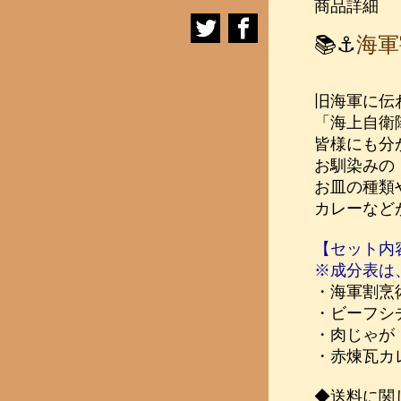
商品詳細
📚⚓
海軍
旧海軍に伝
「海上自衛
皆様にも分
お馴染みの
お皿の種類
カレー
など
【セット内
※成分表は
・海軍割烹
・ビーフシチ
・肉じゃが
・赤煉瓦カレ
◆送料に関