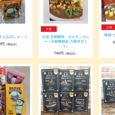
舞鶴 
軍さんお試しセット
元祖 京都舞鶴 ホルモンカレ
ー（京都舞鶴産 万願寺甘と
4
80円
（税込み）
う）
740円
（税込み）