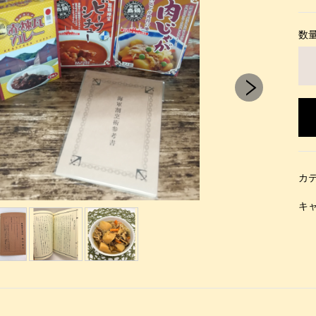
数
カ
キ