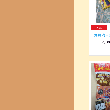
舞鶴 海
2,1