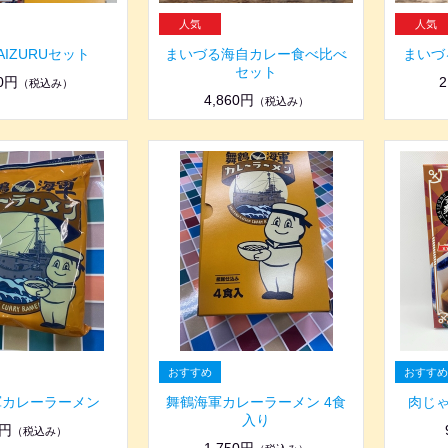
MAIZURUセット
まいづる海自カレー食べ比べ
まいづ
セット
10円
2
（税込み）
4,860円
（税込み）
軍カレーラーメン
舞鶴海軍カレーラーメン 4食
肉じ
入り
0円
（税込み）