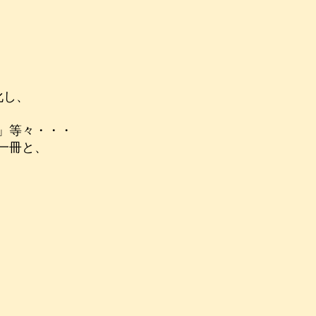
化し、
」等々・・・
一冊と、