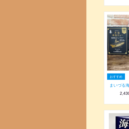
まいづる
2,4