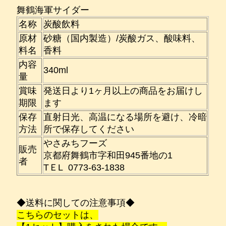
舞鶴海軍サイダー
名称
炭酸飲料
原材
砂糖（国内製造）/炭酸ガス、酸味料、
料名
香料
内容
340ml
量
賞味
発送日より1ヶ月以上の商品をお届けし
期限
ます
保存
直射日光、高温になる場所を避け、冷暗
方法
所で保存してください
やさみちフーズ
販売
京都府舞鶴市字和田945番地の1
者
TＥL 0773-63-1838
◆送料に関しての注意事項◆
こちらのセットは、