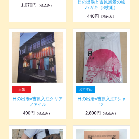
日の出湯と吉原風景の絵
1,070円
（税込み）
ハガキ（8枚組）
440円
（税込み）
日の出湯×吉原入江クリア
日の出湯×吉原入江Tシャ
ファイル
ツ
490円
2,800円
（税込み）
（税込み）