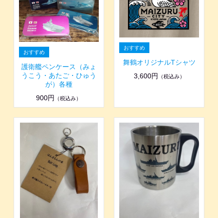
舞鶴オリジナルTシャツ
護衛艦ペンケース（みょ
うこう・あたご・ひゅう
3,600円
（税込み）
が）各種
900円
（税込み）