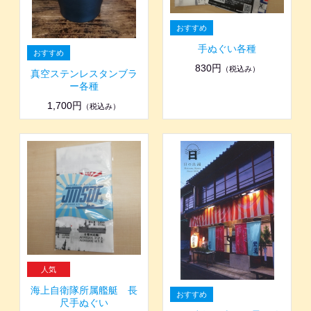
手ぬぐい各種
830円
（税込み）
真空ステンレスタンブラ
ー各種
1,700円
（税込み）
海上自衛隊所属艦艇 長
尺手ぬぐい