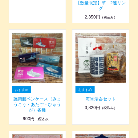
【数量限定】革 2連リン
グ
2,350円
（税込み）
護衛艦ペンケース（みょ
海軍湯呑セット
うこう・あたご・ひゅう
3,820円
（税込み）
が）各種
900円
（税込み）