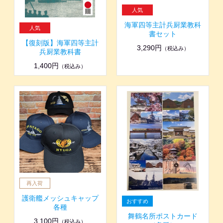
海軍四等主計兵厨業教科
書セット
【復刻版】海軍四等主計
3,290円
（税込み）
兵厨業教科書
1,400円
（税込み）
護衛艦メッシュキャップ
各種
舞鶴名所ポストカード
3,100円
（税込み）