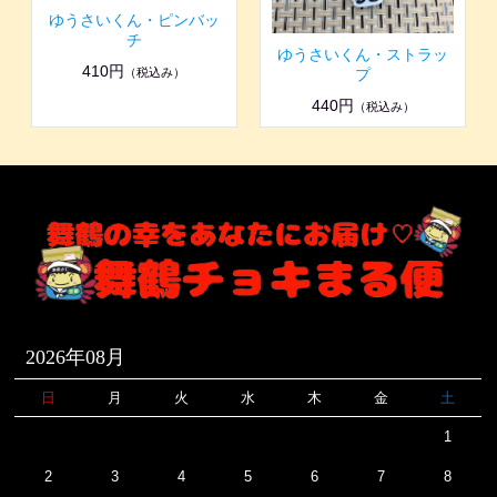
ゆうさいくん・ピンバッ
チ
ゆうさいくん・ストラッ
410円
（税込み）
プ
440円
（税込み）
2026年08月
日
月
火
水
木
金
土
1
2
3
4
5
6
7
8