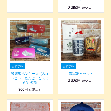
グ
2,350円
（税込み）
護衛艦ペンケース（みょ
海軍湯呑セット
うこう・あたご・ひゅう
3,820円
（税込み）
が）各種
900円
（税込み）